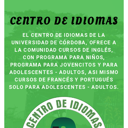
AS
CENTRO DE IDIOMAS
C
EL CENTRO DE IDIOMAS DE LA
 A
UNIVERSIDAD DE CÓRDOBA, OFRECE A
U
,
LA COMUNIDAD CURSOS DE INGLÉS,
CON PROGRAMA PARA NIÑOS,
RA
PROGRAMA PARA JOVENCITOS Y PARA
P
SMO
ADOLESCENTES - ADULTOS, ASI MISMO
AD
S
CURSOS DE FRANCÉS Y PORTUGUÉS
OS.
SOLO PARA ADOLESCENTES - ADULTOS.
SO